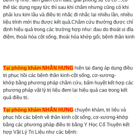
thể tác dụng ngay tức thì sau khi châm nhưng cũng có khi
phải lưu kim lâu và điều trị nhắc đi nhắc lại nhiều lần, nhiều
liệu trình mới thu được kết quả.
Châm cứu thường được chỉ
định hiệu quả trong các trường hợp như: đau do thoát vị đĩa
điệm, thoái hóa cột sống, thoái hóa khớp gối, bệnh thần kinh
tọa, viêm khớp vai, đau nhức tê bì tay chân, nhức đầu, mất
ngủ, liệt VII ngoại biên( méo mặt),tai biến mạch máu
não.
Không dùng trong các trường hợp: người thiếu máu ,
mắc bệnh tim, phụ nữ có thai hoặc đang hành kinh, cơ thể ở
Tại phòng khám NHÂN HƯNG
hiện tại đang áp dụng điều
trạng thái không bình thường ( vừa lao động mệt nhọc, đói ),
trị phục hồi các bệnh thần kinh-cột sống, cơ-xương-
người đang đau bụng cơn cần theo dõi ngoại khoa, không
khớp bằng phương pháp châm cứu, bấm huyệt kết hợp các
sử dụng trong cấp cứu.
phương pháp vật lý trị liệu đem lại hiệu quả cao trong kết
quả điều trị.
Tại phòng khám NHÂN HƯNG
chuyên khám, trị liệu và
phục hồi các bệnh về thần kinh cột sống, cơ-xương-khớp
bằng các phương pháp điều trị bằng Y Học Cổ Truyền kết
hợp Vật Lý Trị Liệu như các bệnh: