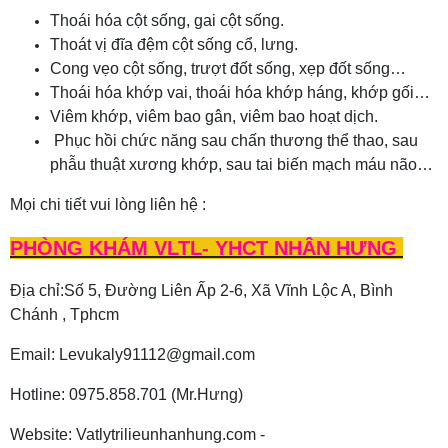
Thoái hóa cột sống, gai cột sống.
Thoát vị đĩa đệm cột sống cổ, lưng.
Cong vẹo cột sống, trượt đốt sống, xẹp đốt sống…
Thoái hóa khớp vai, thoái hóa khớp háng, khớp gối…
Viêm khớp, viêm bao gân, viêm bao hoạt dịch.
Phục hồi chức năng sau chấn thương thể thao, sau
phẫu thuật xương khớp, sau tai biến mạch máu não…
Mọi chi tiết vui lòng liên hệ :
PHÒNG KHÁM VLTL- YHCT NHÂN HƯNG
Địa chỉ:Số 5, Đường Liên Ấp 2-6, Xã Vĩnh Lộc A, Bình
Chánh , Tphcm
Email: Levukaly91112@gmail.com
Hotline: 0975.858.701 (Mr.Hưng)
Website: Vatlytrilieunhanhung.com -