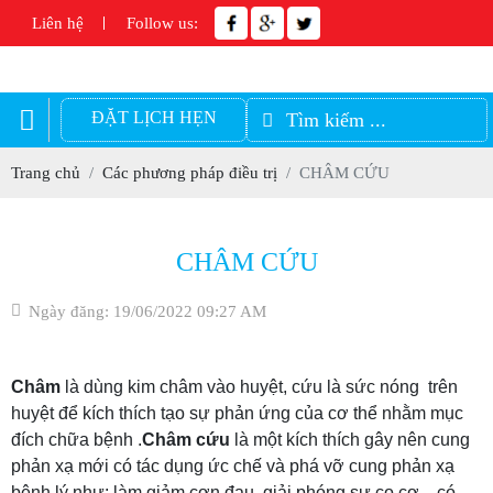
Liên hệ
Follow us:
ĐẶT LỊCH HẸN
Trang chủ
Các phương pháp điều trị
CHÂM CỨU
CHÂM CỨU
Ngày đăng: 19/06/2022 09:27 AM
Châm
là dùng kim châm vào huyệt, cứu là sức nóng trên
huyệt để kích thích tạo sự phản ứng của cơ thể nhằm mục
đích chữa bệnh .
Châm cứu
là một kích thích gây nên cung
phản xạ mới có tác dụng ức chế và phá vỡ cung phản xạ
bệnh lý như: làm giảm cơn đau, giải phóng sự co cơ…có