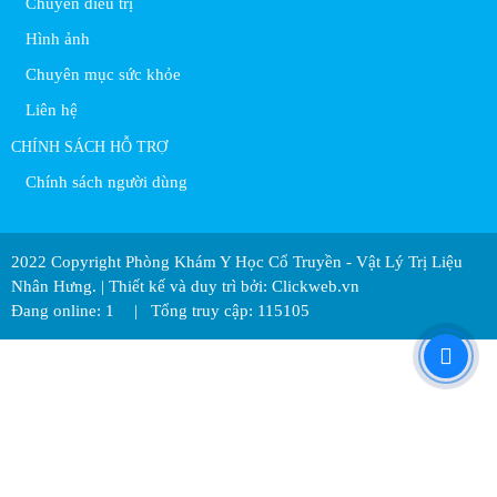
Chuyên điều trị
Hình ảnh
Chuyên mục sức khỏe
Liên hệ
CHÍNH SÁCH HỖ TRỢ
Chính sách người dùng
2022 Copyright Phòng Khám Y Học Cổ Truyền - Vật Lý Trị Liệu
Nhân Hưng. | Thiết kế và duy trì bởi: Clickweb.vn
Đang online: 1
|
Tổng truy cập: 115105